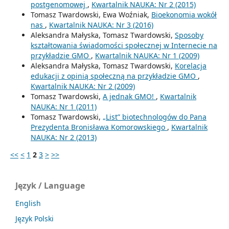
postgenomowej
,
Kwartalnik NAUKA: Nr 2 (2015)
Tomasz Twardowski, Ewa Woźniak,
Bioekonomia wokół
nas
,
Kwartalnik NAUKA: Nr 3 (2016)
Aleksandra Małyska, Tomasz Twardowski,
Sposoby
kształtowania świadomości społecznej w Internecie na
przykładzie GMO
,
Kwartalnik NAUKA: Nr 1 (2009)
Aleksandra Małyska, Tomasz Twardowski,
Korelacja
edukacji z opinią społeczną na przykładzie GMO
,
Kwartalnik NAUKA: Nr 2 (2009)
Tomasz Twardowski,
A jednak GMO!
,
Kwartalnik
NAUKA: Nr 1 (2011)
Tomasz Twardowski,
„List” biotechnologów do Pana
Prezydenta Bronisława Komorowskiego
,
Kwartalnik
NAUKA: Nr 2 (2013)
<<
<
1
2
3
>
>>
Język / Language
English
Język Polski