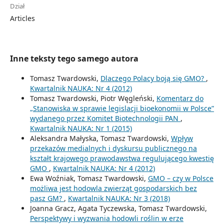
Dział
Articles
Inne teksty tego samego autora
Tomasz Twardowski,
Dlaczego Polacy boją się GMO?
,
Kwartalnik NAUKA: Nr 4 (2012)
Tomasz Twardowski, Piotr Węgleński,
Komentarz do
„Stanowiska w sprawie legislacji bioekonomii w Polsce”
wydanego przez Komitet Biotechnologii PAN
,
Kwartalnik NAUKA: Nr 1 (2015)
Aleksandra Małyska, Tomasz Twardowski,
Wpływ
przekazów medialnych i dyskursu publicznego na
kształt krajowego prawodawstwa regulującego kwestię
GMO
,
Kwartalnik NAUKA: Nr 4 (2012)
Ewa Woźniak, Tomasz Twardowski,
GMO – czy w Polsce
możliwa jest hodowla zwierząt gospodarskich bez
pasz GM?
,
Kwartalnik NAUKA: Nr 3 (2018)
Joanna Gracz, Agata Tyczewska, Tomasz Twardowski,
Perspektywy i wyzwania hodowli roślin w erze