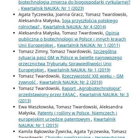
biotechnologia zmierza do biogospodarki cyrkularnej?
,
Kwartalnik NAUKA: Nr 1 (2023)
Agata Tyczewska, Joanna Gracz, Tomasz Twardowski,
Aleksandra Małyska,
Soja przyszłością polskiego
rolnictwa?
,
Kwartalnik NAUKA: Nr 4 (2014)
Aleksandra Małyska, Tomasz Twardowski,
Opinia
publiczna o biotechnologii w Polsce i innych krajach
Unii Europejskiej
,
Kwartalnik NAUKA: Nr 1 (2011)
Tomasz Zimny, Tomasz Twardowski,
Szczególna
sytuacja pasz GM w Polsce w świetle najnowszego
orzecznictwa Trybunału Sprawiedliwości Unii
Europejskiej
,
Kwartalnik NAUKA: Nr 1 (2019)
Tomasz Twardowski,
Rzeczywistość XXI wieku – GM
żywność
,
Kwartalnik NAUKA: Nr 2 (2016)
Tomasz Twardowski,
Raport „Agrobiotechnologia”
przedstawiony przez EASAC
,
Kwartalnik NAUKA: Nr 3
(2013)
Ewa Waszkowska, Tomasz Twardowski, Aleksandra
Małyska,
Patenty i rośliny w Polsce, Niemczech i
europejskim urzędzie patentowym
,
Kwartalnik
NAUKA: Nr 1 (2015)
Kamila Bąkowska-Żywicka, Agata Tyczewska, Tomasz
Twardowski,
Choroby cywilizacyjne – terapeutyczne