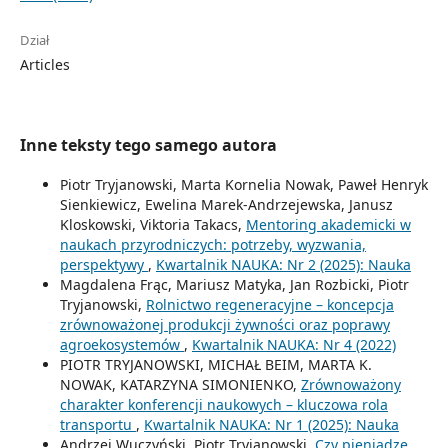
Dział
Articles
Inne teksty tego samego autora
Piotr Tryjanowski, Marta Kornelia Nowak, Paweł Henryk
Sienkiewicz, Ewelina Marek-Andrzejewska, Janusz
Kloskowski, Viktoria Takacs,
Mentoring akademicki w
naukach przyrodniczych: potrzeby, wyzwania,
perspektywy
,
Kwartalnik NAUKA: Nr 2 (2025): Nauka
Magdalena Frąc, Mariusz Matyka, Jan Rozbicki, Piotr
Tryjanowski,
Rolnictwo regeneracyjne – koncepcja
zrównoważonej produkcji żywności oraz poprawy
agroekosystemów
,
Kwartalnik NAUKA: Nr 4 (2022)
PIOTR TRYJANOWSKI, MICHAŁ BEIM, MARTA K.
NOWAK, KATARZYNA SIMONIENKO,
Zrównoważony
charakter konferencji naukowych – kluczowa rola
transportu
,
Kwartalnik NAUKA: Nr 1 (2025): Nauka
Andrzej Wuczyński, Piotr Tryjanowski,
Czy pieniądze