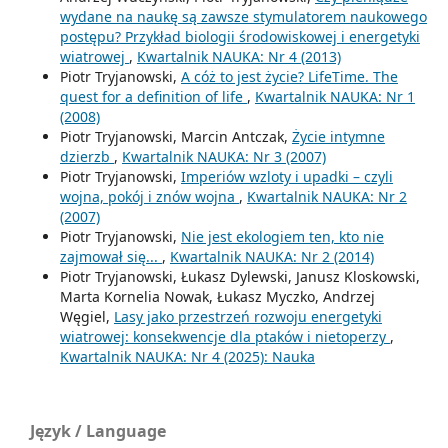
wydane na naukę są zawsze stymulatorem naukowego
postępu? Przykład biologii środowiskowej i energetyki
wiatrowej
,
Kwartalnik NAUKA: Nr 4 (2013)
Piotr Tryjanowski,
A cóż to jest życie? LifeTime. The
quest for a definition of life
,
Kwartalnik NAUKA: Nr 1
(2008)
Piotr Tryjanowski, Marcin Antczak,
Życie intymne
dzierzb
,
Kwartalnik NAUKA: Nr 3 (2007)
Piotr Tryjanowski,
Imperiów wzloty i upadki – czyli
wojna, pokój i znów wojna
,
Kwartalnik NAUKA: Nr 2
(2007)
Piotr Tryjanowski,
Nie jest ekologiem ten, kto nie
zajmował się...
,
Kwartalnik NAUKA: Nr 2 (2014)
Piotr Tryjanowski, Łukasz Dylewski, Janusz Kloskowski,
Marta Kornelia Nowak, Łukasz Myczko, Andrzej
Węgiel,
Lasy jako przestrzeń rozwoju energetyki
wiatrowej: konsekwencje dla ptaków i nietoperzy
,
Kwartalnik NAUKA: Nr 4 (2025): Nauka
Język / Language