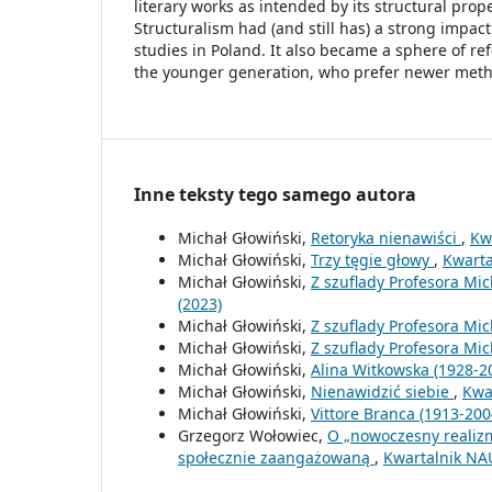
literary works as intended by its structural proper
Structuralism had (and still has) a strong impact 
studies in Poland. It also became a sphere of re
the younger generation, who prefer newer me
Inne teksty tego samego autora
Michał Głowiński,
Retoryka nienawiści
,
Kw
Michał Głowiński,
Trzy tęgie głowy
,
Kwarta
Michał Głowiński,
Z szuflady Profesora Mic
(2023)
Michał Głowiński,
Z szuflady Profesora Mic
Michał Głowiński,
Z szuflady Profesora Mic
Michał Głowiński,
Alina Witkowska (1928-2
Michał Głowiński,
Nienawidzić siebie
,
Kwa
Michał Głowiński,
Vittore Branca (1913-20
Grzegorz Wołowiec,
O „nowoczesny realizm 
społecznie zaangażowaną
,
Kwartalnik NAU