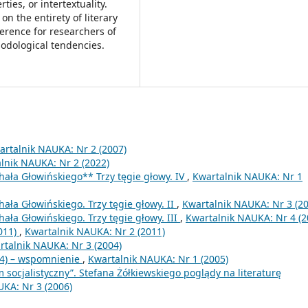
ties, or intertextuality.
on the entirety of literary
ference for researchers of
thodological tendencies.
artalnik NAUKA: Nr 2 (2007)
lnik NAUKA: Nr 2 (2022)
hała Głowińskiego** Trzy tęgie głowy. IV
,
Kwartalnik NAUKA: Nr 1
hała Głowińskiego. Trzy tęgie głowy. II
,
Kwartalnik NAUKA: Nr 3 (20
hała Głowińskiego. Trzy tęgie głowy. III
,
Kwartalnik NAUKA: Nr 4 (2
011)
,
Kwartalnik NAUKA: Nr 2 (2011)
rtalnik NAUKA: Nr 3 (2004)
04) – wspomnienie
,
Kwartalnik NAUKA: Nr 1 (2005)
socjalistyczny”. Stefana Żółkiewskiego poglądy na literaturę
KA: Nr 3 (2006)