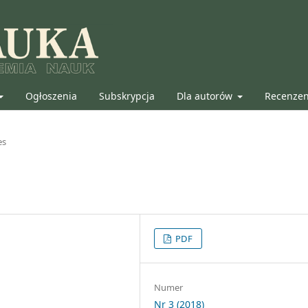
Ogłoszenia
Subskrypcja
Dla autorów
Recenze
es
PDF
Numer
Nr 3 (2018)