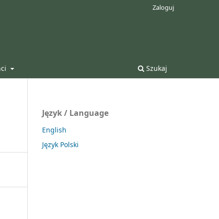
Zaloguj
nci
Szukaj
Język / Language
English
Język Polski