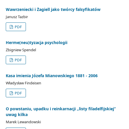
Wawrzeniecki i Żagiell jako twórcy falsyfikatów
Janusz Tazbir
PDF
Herme(neu)tyzacja psychologii
Zbigniew Spendel
PDF
Kasa imienia Józefa Mianowskiego 1881 - 2006
Władysław Findeisen
PDF
O powstaniu, upadku i reinkarnacji „listy filadelfijskiej”
uwag kilka
Marek Lewandowski