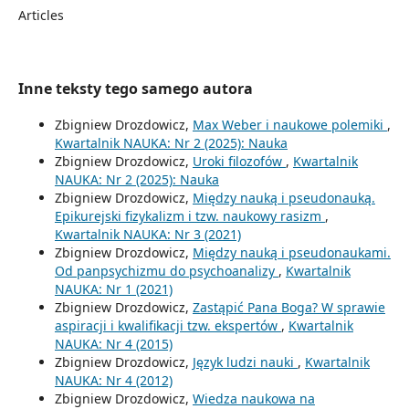
Articles
Inne teksty tego samego autora
Zbigniew Drozdowicz,
Max Weber i naukowe polemiki
,
Kwartalnik NAUKA: Nr 2 (2025): Nauka
Zbigniew Drozdowicz,
Uroki filozofów
,
Kwartalnik
NAUKA: Nr 2 (2025): Nauka
Zbigniew Drozdowicz,
Między nauką i pseudonauką.
Epikurejski fizykalizm i tzw. naukowy rasizm
,
Kwartalnik NAUKA: Nr 3 (2021)
Zbigniew Drozdowicz,
Między nauką i pseudonaukami.
Od panpsychizmu do psychoanalizy
,
Kwartalnik
NAUKA: Nr 1 (2021)
Zbigniew Drozdowicz,
Zastąpić Pana Boga? W sprawie
aspiracji i kwalifikacji tzw. ekspertów
,
Kwartalnik
NAUKA: Nr 4 (2015)
Zbigniew Drozdowicz,
Język ludzi nauki
,
Kwartalnik
NAUKA: Nr 4 (2012)
Zbigniew Drozdowicz,
Wiedza naukowa na