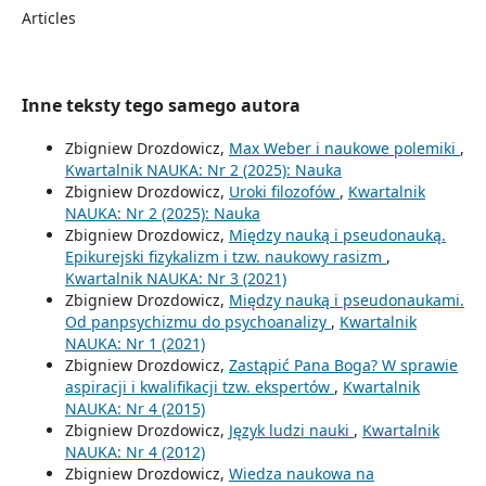
Articles
Inne teksty tego samego autora
Zbigniew Drozdowicz,
Max Weber i naukowe polemiki
,
Kwartalnik NAUKA: Nr 2 (2025): Nauka
Zbigniew Drozdowicz,
Uroki filozofów
,
Kwartalnik
NAUKA: Nr 2 (2025): Nauka
Zbigniew Drozdowicz,
Między nauką i pseudonauką.
Epikurejski fizykalizm i tzw. naukowy rasizm
,
Kwartalnik NAUKA: Nr 3 (2021)
Zbigniew Drozdowicz,
Między nauką i pseudonaukami.
Od panpsychizmu do psychoanalizy
,
Kwartalnik
NAUKA: Nr 1 (2021)
Zbigniew Drozdowicz,
Zastąpić Pana Boga? W sprawie
aspiracji i kwalifikacji tzw. ekspertów
,
Kwartalnik
NAUKA: Nr 4 (2015)
Zbigniew Drozdowicz,
Język ludzi nauki
,
Kwartalnik
NAUKA: Nr 4 (2012)
Zbigniew Drozdowicz,
Wiedza naukowa na