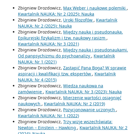
Zbigniew Drozdowicz,
Max Weber i naukowe polemiki
,
Kwartalnik NAUKA: Nr 2 (2025): Nauka
Zbigniew Drozdowicz,
Uroki filozofów
,
Kwartalnik
NAUKA: Nr 2 (2025): Nauka
Zbigniew Drozdowicz,
Między nauką i pseudonauką.
Epikurejski fizykalizm i tzw. naukowy rasizm
,
Kwartalnik NAUKA: Nr 3 (2021)
Zbigniew Drozdowicz,
Między nauką i pseudonaukami.
Od panpsychizmu do psychoanalizy
,
Kwartalnik
NAUKA: Nr 1 (2021)
Zbigniew Drozdowicz,
Zastąpić Pana Boga? W sprawie
aspiracji i kwalifikacji tzw. ekspertów
,
Kwartalnik
NAUKA: Nr 4 (2015)
Zbigniew Drozdowicz,
Wiedza naukowa na
zamówienie
,
Kwartalnik NAUKA: Nr 3 (2023): Nauka
Zbigniew Drozdowicz,
Mierzenie wartości osiągnięć
naukowych
,
Kwartalnik NAUKA: Nr 2 (2019)
Zbigniew Drozdowicz,
Pozycjonowanie uczonych
,
Kwartalnik NAUKA: Nr 1 (2022)
Zbigniew Drozdowicz,
Trzy wizje wszechświata:
Newton – Einstein – Hawking
,
Kwartalnik NAUKA: Nr 2
(2024): Nauka