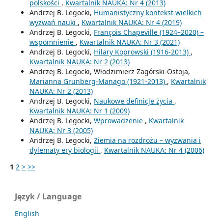
polskości
,
Kwartalnik NAUKA: Nr 4 (2013)
Andrzej B. Legocki,
Humanistyczny kontekst wielkich
wyzwań nauki
,
Kwartalnik NAUKA: Nr 4 (2019)
Andrzej B. Legocki,
François Chapeville (1924–2020) –
wspomnienie
,
Kwartalnik NAUKA: Nr 3 (2021)
Andrzej B. Legocki,
Hilary Koprowski (1916-2013)
,
Kwartalnik NAUKA: Nr 2 (2013)
Andrzej B. Legocki, Włodzimierz Zagórski-Ostoja,
Marianna Grunberg-Manago (1921-2013)
,
Kwartalnik
NAUKA: Nr 2 (2013)
Andrzej B. Legocki,
Naukowe definicje życia
,
Kwartalnik NAUKA: Nr 1 (2009)
Andrzej B. Legocki,
Wprowadzenie
,
Kwartalnik
NAUKA: Nr 3 (2005)
Andrzej B. Legocki,
Ziemia na rozdrożu – wyzwania i
dylematy ery biologii
,
Kwartalnik NAUKA: Nr 4 (2006)
1
2
>
>>
Język / Language
English