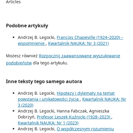
Articles
Podobne artykuły
Andrzej B. Legocki,
François Chapeville (1924–2020) –
wspomnienie
,
Kwartalnik NAUKA: Nr 3 (2021)
Możesz również
Rozpocznij zaawansowane wyszukiwanie
podobieństw
dla tego artykułu.
Inne teksty tego samego autora
Andrzej B. Legocki,
Hipotezy i dylematy na temat
powstania i unikatowości życia
,
Kwartalnik NAUKA: Nr
3 (2020)
Andrzej B. Legocki, Hanna Fabczak, Agnieszka
Dobrzyń,
Profesor Leszek Kuźnicki (1928–2023)
,
Kwartalnik NAUKA: Nr 1 (2023)
Andrzej B. Legocki,
O współczesnym rozumieniu